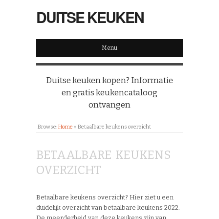
DUITSE KEUKEN
Menu
Duitse keuken kopen? Informatie
en gratis keukencataloog
ontvangen
Browse:
Home
»
Betaalbare keukens overzicht
BETAALBARE KEUKENS
OVERZICHT
Betaalbare keukens overzicht? Hier ziet u een
duidelijk overzicht van betaalbare keukens 2022.
De meerderheid van deze keukens zijn van